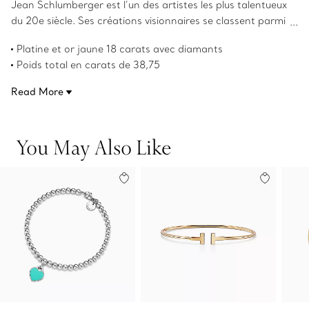
Jean Schlumberger est l’un des artistes les plus talentueux
du 20e siècle. Ses créations visionnaires se classent parmi
les œuvres les plus complexes au monde. Issu d’une
Platine et or jaune 18 carats avec diamants
grande famille de commerçants de textile en Alsace, en
Poids total en carats de 38,75
France, ses débuts autodidactes ont influencé certaines
Product number:71001326
de ses plus grandes créations. Le bracelet Points de
Read More
couture présente une mosaïque de diamants reliés
ensemble et sertis dans de l’or jaune 18 carats. Il met en
valeur la créativité audacieuse et l’utilisation novatrice de
You May Also Like
métaux précieux.