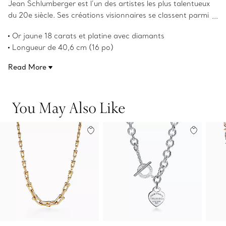
Jean Schlumberger est l’un des artistes les plus talentueux
du 20e siècle. Ses créations visionnaires se classent parmi
les œuvres les plus complexes au monde. Issu d’une
Or jaune 18 carats et platine avec diamants
grande famille de commerçants de textile en Alsace, en
Longueur de 40,6 cm (16 po)
France, ses débuts autodidactes ont influencé certaines
Poids total en carats de 12,86
de ses plus grandes créations. Ce collier à maillons en X
Read More
Product number:60107672
avec pavé présente le motif emblématique du créateur en
point de croix à l’échelle graphique avec des chaînes
volumineuses. Il épouse son interprétation audacieuse de
You May Also Like
la texture.